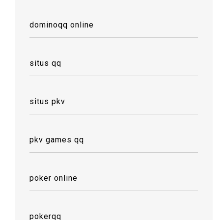
dominoqq online
situs qq
situs pkv
pkv games qq
poker online
pokerqq