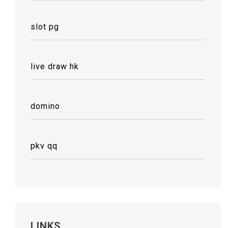
slot pg
live draw hk
domino
pkv qq
LINKS