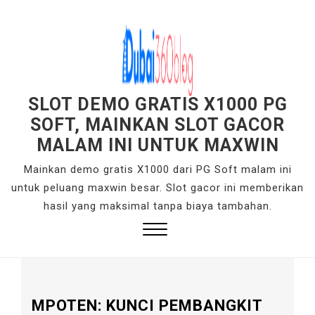
S
k
i
p
t
o
SLOT DEMO GRATIS X1000 PG
c
SOFT, MAINKAN SLOT GACOR
o
MALAM INI UNTUK MAXWIN
n
Mainkan demo gratis X1000 dari PG Soft malam ini
t
untuk peluang maxwin besar. Slot gacor ini memberikan
e
hasil yang maksimal tanpa biaya tambahan.
n
t
Close
Menu
MPOTEN: KUNCI PEMBANGKIT